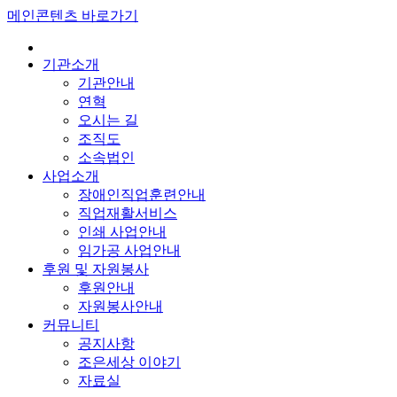
메인콘텐츠 바로가기
기관소개
기관안내
연혁
오시는 길
조직도
소속법인
사업소개
장애인직업훈련안내
직업재활서비스
인쇄 사업안내
임가공 사업안내
후원 및 자원봉사
후원안내
자원봉사안내
커뮤니티
공지사항
조은세상 이야기
자료실