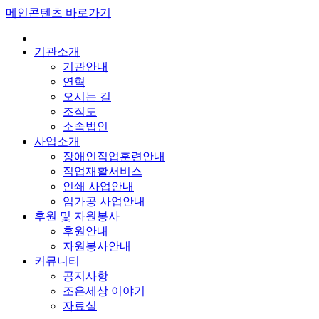
메인콘텐츠 바로가기
기관소개
기관안내
연혁
오시는 길
조직도
소속법인
사업소개
장애인직업훈련안내
직업재활서비스
인쇄 사업안내
임가공 사업안내
후원 및 자원봉사
후원안내
자원봉사안내
커뮤니티
공지사항
조은세상 이야기
자료실