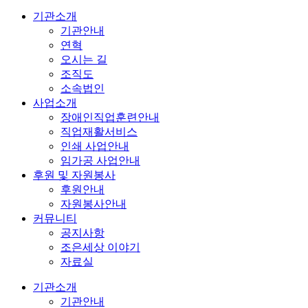
기관소개
기관안내
연혁
오시는 길
조직도
소속법인
사업소개
장애인직업훈련안내
직업재활서비스
인쇄 사업안내
임가공 사업안내
후원 및 자원봉사
후원안내
자원봉사안내
커뮤니티
공지사항
조은세상 이야기
자료실
기관소개
기관안내