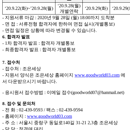
‘20.9.28(
월
)
‘20.9.22(
화
)~’20.9.28(
월
)
‘20.9.29(
화
)
‘20.9.29(
개별연락
-
지원서류 마감
: 2020
년
9
월
28
일
(
월
) 18:00
까지 도착분
-
면 접
:
서류전형 합격자에 한하여 면접 실시
(
개별통보
)
-
면접 일정은 상황에 따라 변경될 수 있습니다
.
6.
합격자 발표
- 1
차 합격자 발표
:
합격자 개별통보
-
최종합격자 발표
:
합격자 개별통보
7.
접수처
-
접수처
:
조은세상
-
지원서 양식은 조은세상 홈페이지
www.goodworld03.com
에
서 다운받으시기 바랍니다
.
-
응시원서 접수방법
:
이메일 접수
(goodworld07@hanmail.net)
8.
접수 및 문의처
전 화
: 02-439-9593 /
팩스
: 02-439-9594
-
홈페이지
:
www.goodworld03.com
-
주 소
:
서울시 중랑구 동일로
140
길
31-21 2,3
층 조은세상
-
담 당
:
정경애 대리
-