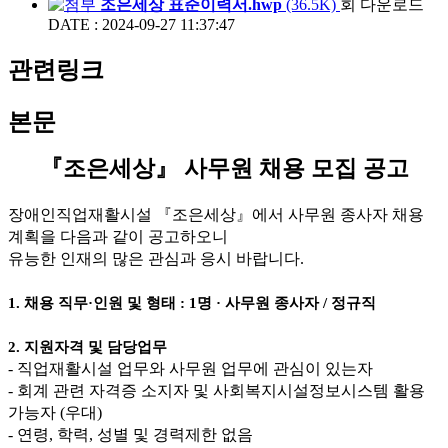
조은세상 표준이력서.hwp
(36.5K)
회 다운로드
DATE : 2024-09-27 11:37:47
관련링크
본문
『
조은세상
』
사무원 채용 모집 공고
장애인직업재활시설
『
조은세상
』
에서 사무원 종사자 채용
계획을 다음과 같이 공고하오니
유능한 인재의 많은 관심과 응시 바랍니다
.
1.
채용 직무
·
인원 및 형태
: 1
명
·
사무원 종사자
/
정규직
2.
지원자격 및 담당업무
-
직업재활시설 업무와 사무원 업무에 관심이 있는자
-
회계 관련 자격증 소지자 및 사회복지시설정보시스템 활용
가능자
(
우대
)
-
연령
,
학력
,
성별 및 경력제한 없음