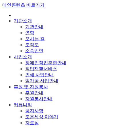
메인콘텐츠 바로가기
기관소개
기관안내
연혁
오시는 길
조직도
소속법인
사업소개
장애인직업훈련안내
직업재활서비스
인쇄 사업안내
임가공 사업안내
후원 및 자원봉사
후원안내
자원봉사안내
커뮤니티
공지사항
조은세상 이야기
자료실