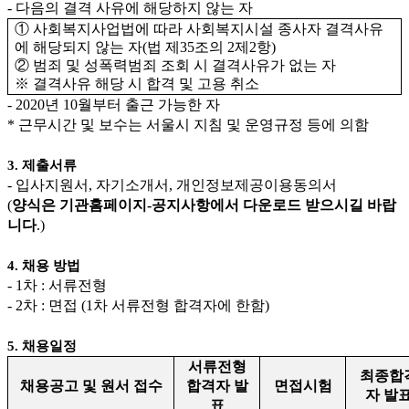
-
다음의 결격 사유에 해당하지 않는 자
①
사회복지사업법에 따라 사회복지시설 종사자 결격사유
에 해당되지 않는 자
(
법 제
35
조의
2
제
2
항
)
②
범죄 및 성폭력범죄 조회 시 결격사유가 없는 자
※
결격사유 해당 시 합격 및 고용 취소
- 2020
년
10
월부터 출근 가능한 자
*
근무시간 및 보수는 서울시 지침 및 운영규정 등에 의함
3.
제출서류
-
입사지원서
,
자기소개서
,
개인정보제공이용동의서
(
양식은 기관홈페이지
-
공지사항에서 다운로드 받으시길 바랍
니다
.)
4.
채용 방법
- 1
차
:
서류전형
- 2
차
:
면접
(1
차 서류전형 합격자에 한함
)
5.
채용일정
서류전형
최종합
채용공고 및 원서 접수
합격자 발
면접시험
자 발
표