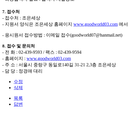
7.
접수처
-
접수처
:
조은세상
-
지원서 양식은 조은세상 홈페이지
www.goodworld03.com
에서
-
응시원서 접수방법
:
이메일 접수
(goodworld07@hanmail.net)
8.
접수 및 문의처
전 화
: 02-439-9593 /
팩스
: 02-439-9594
-
홈페이지
:
www.goodworld03.com
-
주 소
:
서울시 중랑구 동일로
140
길
31-21 2,3
층 조은세상
-
담 당
:
정경애 대리
-
수정
삭제
목록
답변