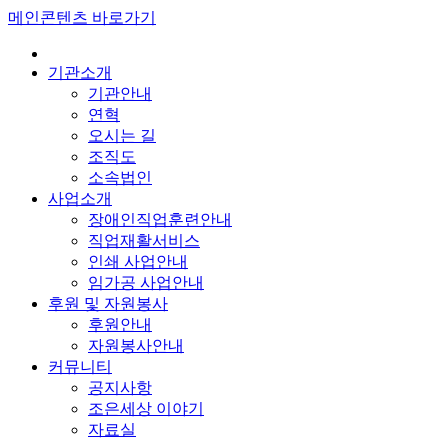
메인콘텐츠 바로가기
기관소개
기관안내
연혁
오시는 길
조직도
소속법인
사업소개
장애인직업훈련안내
직업재활서비스
인쇄 사업안내
임가공 사업안내
후원 및 자원봉사
후원안내
자원봉사안내
커뮤니티
공지사항
조은세상 이야기
자료실