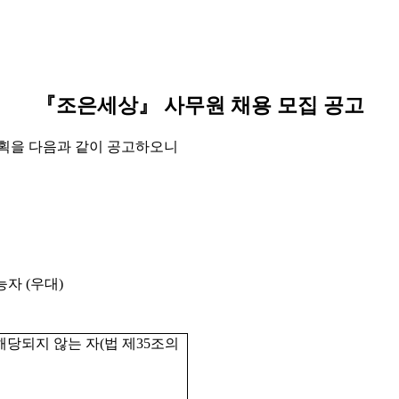
『
조은세상
』
사무원 채용 모집 공고
계획을 다음과 같이 공고하오니
가능자
(
우대
)
해당되지 않는 자
(
법 제
35
조의