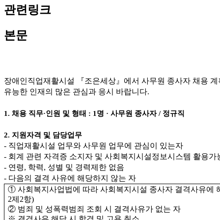
관련링크
본문
장애인직업재활시설
『
조은세상
』
에서 사무원 종사자 채용 
유능한 인재의 많은 관심과 응시 바랍니다
.
1.
채용 직무
·
인원 및 형태
: 1
명
·
사무원 종사자
/
정규직
2.
지원자격 및 담당업무
-
직업재활시설 업무와 사무원 업무에 관심이 있는자
-
회계 관련 자격증 소지자 및 사회복지시설정보시스템 활용
-
연령
,
학력
,
성별 및 경력제한 없음
-
다음의 결격 사유에 해당하지 않는 자
①
사회복지사업법에 따라 사회복지시설 종사자 결격사유에 
2
제
2
항
)
②
범죄 및 성폭력범죄 조회 시 결격사유가 없는 자
※
결격사유 해당 시 합격 및 고용 취소