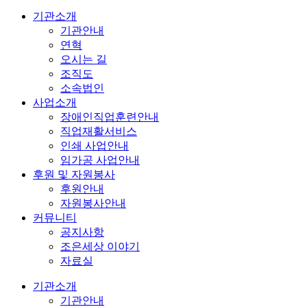
기관소개
기관안내
연혁
오시는 길
조직도
소속법인
사업소개
장애인직업훈련안내
직업재활서비스
인쇄 사업안내
임가공 사업안내
후원 및 자원봉사
후원안내
자원봉사안내
커뮤니티
공지사항
조은세상 이야기
자료실
기관소개
기관안내