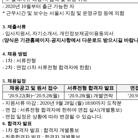
- 2020
년
10
월부터 출근 가능한 자
*
근무시간 및 보수는 서울시 지침 및 운영규정 등에 의함
3.
제출서류
-
입사지원서
,
자기소개서
,
개인정보제공이용동의서
(
양식은 기관홈페이지
-
공지사항에서 다운로드 받으시길 바랍
4.
채용 방법
- 1
차
:
서류전형
- 2
차
:
면접
(1
차 서류전형 합격자에 한함
)
5.
채용일정
채용공고 및 원서 접수
서류전형 합격자 발표
면
‘20.9.22(
화
)~’20.9.28(
월
)
‘20.9.28(
월
)
개별연락
‘20.9
-
지원서류 마감
: 2020
년
9
월
28
일
(
월
) 18:00
까지 도착분
-
면 접
:
서류전형 합격자에 한하여 면접 실시
(
개별통보
)
-
면접 일정은 상황에 따라 변경될 수 있습니다
.
6.
합격자 발표
- 1
차 합격자 발표
:
합격자 개별통보
-
최종합격자 발표
:
합격자 개별통보