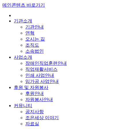
메인콘텐츠 바로가기
기관소개
기관안내
연혁
오시는 길
조직도
소속법인
사업소개
장애인직업훈련안내
직업재활서비스
인쇄 사업안내
임가공 사업안내
후원 및 자원봉사
후원안내
자원봉사안내
커뮤니티
공지사항
조은세상 이야기
자료실