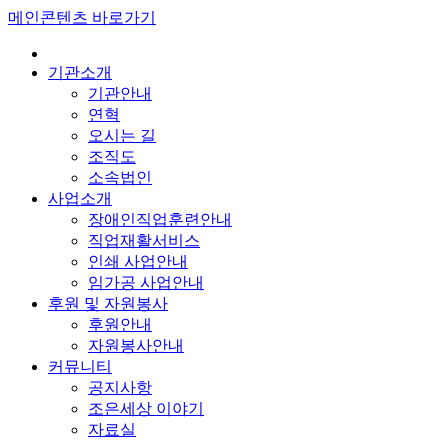
메인콘텐츠 바로가기
기관소개
기관안내
연혁
오시는 길
조직도
소속법인
사업소개
장애인직업훈련안내
직업재활서비스
인쇄 사업안내
임가공 사업안내
후원 및 자원봉사
후원안내
자원봉사안내
커뮤니티
공지사항
조은세상 이야기
자료실