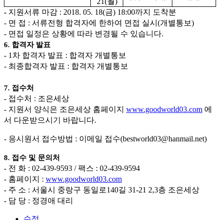
21(
월
)
-
지원서류 마감
: 2018. 05. 18(
금
) 18:00
까지 도착분
-
면 접
:
서류전형 합격자에 한하여 면접 실시
(
개별통보
)
-
면접 일정은 상황에 따라 변경될 수 있습니다
.
6.
합격자 발표
- 1
차 합격자 발표
:
합격자 개별통보
-
최종합격자 발표
:
합격자 개별통보
7.
접수처
-
접수처
:
조은세상
-
지원서 양식은 조은세상 홈페이지
www.goodworld03.com
에
서 다운받으시기 바랍니다
.
-
응시원서 접수방법
:
이메일 접수
(bestworld03@hanmail.net)
8.
접수 및 문의처
전 화
: 02-439-9593 /
팩스
: 02-439-9594
-
홈페이지
:
www.goodworld03.com
-
주 소
:
서울시 중랑구 동일로
140
길
31-21 2,3
층 조은세상
-
담 당
:
정경애 대리
-
수정