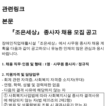
관련링크
본문
『
조은세상
』
종사자 채용 모집 공고
장애인직업재활시설
『
조은세상
』
에서 사무원 종사자 채용 계
획을 다음과 같이 공고하오니 유능한 인재의 많은 관심과 응시
바랍니다
.
1.
채용 직무
·
인원 및 형태
: 1
명
·
사무원 종사자
/
정규직
2.
지원자격 및 담당업무
-
회계 관련 자격증
,
사회복지 자격증 소지자
(
우대
)
-
연령
,
학력
,
성별 및 경력제한 없음
-
다음의 결격 사유에 해당하지 않는 자
①
사회복지사업법에 따라 사회복지시설 종사자 결격사유
에 해당되지 않는 자
(
법 제
35
조의
2
제
2
항
)
②
범죄 및 성폭력범죄 조회 시 결격사유가 없는 자