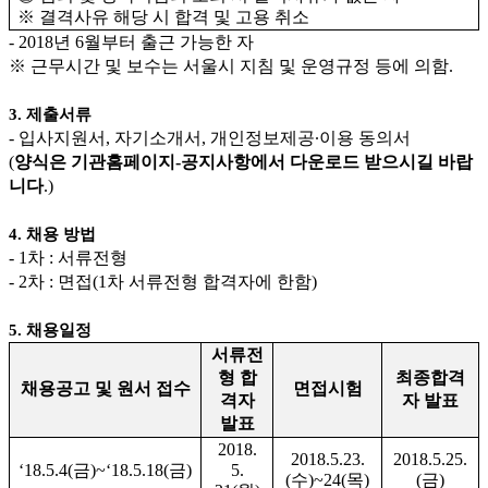
※
결격사유 해당 시 합격 및 고용 취소
- 2018
년
6
월부터 출근 가능한 자
※
근무시간 및 보수는 서울시 지침 및 운영규정 등에 의함
.
3.
제출서류
-
입사지원서
,
자기소개서
,
개인정보제공
∙
이용 동의서
(
양식은 기관홈페이지
-
공지사항에서 다운로드 받으시길 바랍
니다
.)
4.
채용 방법
- 1
차
:
서류전형
- 2
차
:
면접
(1
차 서류전형 합격자에 한함
)
5.
채용일정
서류전
형 합
최종합격
채용공고 및 원서 접수
면접시험
격자
자 발표
발표
2018.
2018.5.23.
2018.5.25.
‘18.5.4(
금
)~‘18.5.18(
금
)
5.
(
수
)~24(
목
)
(
금
)