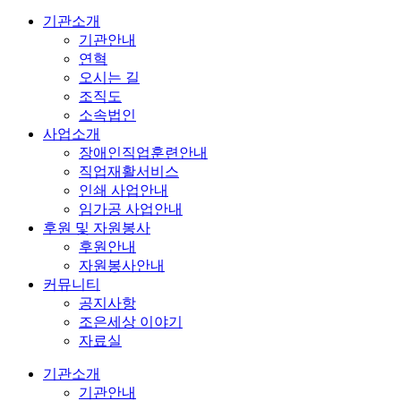
기관소개
기관안내
연혁
오시는 길
조직도
소속법인
사업소개
장애인직업훈련안내
직업재활서비스
인쇄 사업안내
임가공 사업안내
후원 및 자원봉사
후원안내
자원봉사안내
커뮤니티
공지사항
조은세상 이야기
자료실
기관소개
기관안내