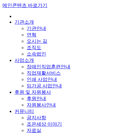
메인콘텐츠 바로가기
기관소개
기관안내
연혁
오시는 길
조직도
소속법인
사업소개
장애인직업훈련안내
직업재활서비스
인쇄 사업안내
임가공 사업안내
후원 및 자원봉사
후원안내
자원봉사안내
커뮤니티
공지사항
조은세상 이야기
자료실