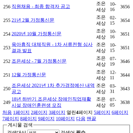
조은
10-
직원채용 - 최종 합격자 공고
256
3656
16
세상
조은
02-
21년 2월 가정통신문
255
3654
15
세상
조은
10-
2020년 10월 가정통신문
254
3651
16
세상
육아휴직 대체직원 - 1차 서류전형 심사
조은
10-
253
3651
15
결과 발표
세상
조은
07-
조은세상 - 7월 가정통신문
252
3646
19
세상
조은
12-
12월 가정통신문
251
3644
11
세상
조은세상 2021년 1차 추가경정예산 내역
조은
03-
250
3643
31
공고
세상
18년 하반기 조은세상 장애인직업재활
조은
07-
249
3638
05
시설 장애인훈련생 모집
세상
처음
1
페이지
2
페이지
3
페이지
열린
4
페이지
5
페이지
6
페이지
7
페이지
8
페이지
9
페이지
10
페이지
다음
맨끝
게시물 검색
검색대상
검색어
필수