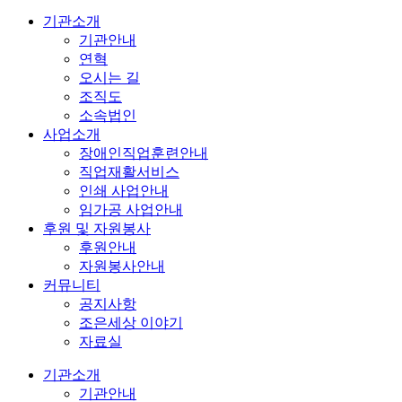
기관소개
기관안내
연혁
오시는 길
조직도
소속법인
사업소개
장애인직업훈련안내
직업재활서비스
인쇄 사업안내
임가공 사업안내
후원 및 자원봉사
후원안내
자원봉사안내
커뮤니티
공지사항
조은세상 이야기
자료실
기관소개
기관안내