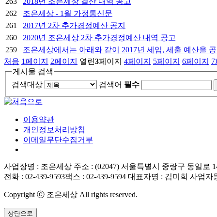
263
2018년 조은세상 결산 내역 공고
262
조은세상 - 1월 가정통신문
261
2017년 2차 추가경정예산 공지
260
2020년 조은세상 2차 추가경정예산 내역 공고
259
조은세상에서는 아래와 같이 2017년 세입, 세출 예산을 
처음
1
페이지
2
페이지
열린
3
페이지
4
페이지
5
페이지
6
페이지
7
게시물 검색
검색대상
검색어
필수
이용약관
개인정보처리방침
이메일무단수집거부
사업장명 : 조은세상
주소 : (02047) 서울특별시 중랑구 동일로 140
전화 : 02-439-9593
팩스 : 02-439-9594
대표자명 : 김미희
사업자등록
Copyright ⓒ 조은세상 All rights reserved.
상단으로