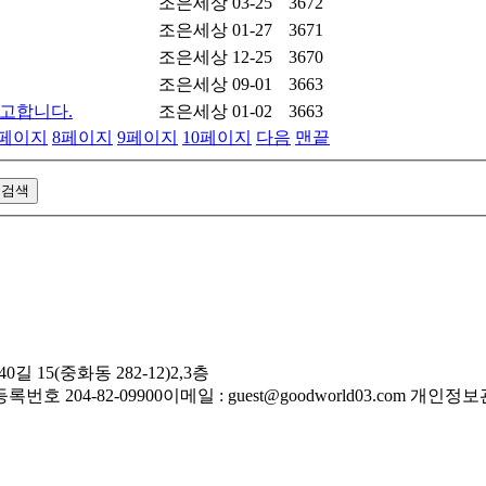
조은세상
03-25
3672
조은세상
01-27
3671
조은세상
12-25
3670
조은세상
09-01
3663
공고합니다.
조은세상
01-02
3663
페이지
8
페이지
9
페이지
10
페이지
다음
맨끝
길 15(중화동 282-12)2,3층
번호 204-82-09900
이메일 : guest@goodworld03.com
개인정보관