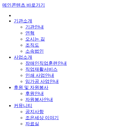
메인콘텐츠 바로가기
기관소개
기관안내
연혁
오시는 길
조직도
소속법인
사업소개
장애인직업훈련안내
직업재활서비스
인쇄 사업안내
임가공 사업안내
후원 및 자원봉사
후원안내
자원봉사안내
커뮤니티
공지사항
조은세상 이야기
자료실