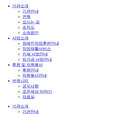
기관소개
기관안내
연혁
오시는 길
조직도
소속법인
사업소개
장애인직업훈련안내
직업재활서비스
인쇄 사업안내
임가공 사업안내
후원 및 자원봉사
후원안내
자원봉사안내
커뮤니티
공지사항
조은세상 이야기
자료실
기관소개
기관안내