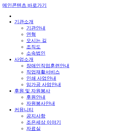
메인콘텐츠 바로가기
기관소개
기관안내
연혁
오시는 길
조직도
소속법인
사업소개
장애인직업훈련안내
직업재활서비스
인쇄 사업안내
임가공 사업안내
후원 및 자원봉사
후원안내
자원봉사안내
커뮤니티
공지사항
조은세상 이야기
자료실