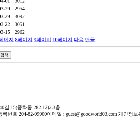
04-01
3012
03-29
2954
03-29
3092
03-22
3051
03-15
2962
페이지
8
페이지
9
페이지
10
페이지
다음
맨끝
길 15(중화동 282-12)2,3층
번호 204-82-09900
이메일 : guest@goodworld03.com
개인정보관