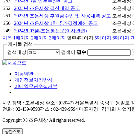
253
2024년 3월 업무추진비 공고
조은세상
252
2023년 조은세상 결산내역 공고
조은세상
251
2023년 조은세상 후원금수입 및 사용내역 공고
조은세상
250
2024년 조은세상 1차 추가경정예산 공고
조은세상
249
2024년 03월-조은통신문(이사관련)
조은세상
처음
1
페이지
2
페이지
3
페이지
열린
4
페이지
5
페이지
6
페이지
7
게시물 검색
검색대상
검색어
필수
이용약관
개인정보처리방침
이메일무단수집거부
사업장명 : 조은세상
주소 : (02047) 서울특별시 중랑구 동일로 140
전화 : 02-439-9593
팩스 : 02-439-9594
대표자명 : 김미희
사업자등록
Copyright ⓒ 조은세상 All rights reserved.
상단으로