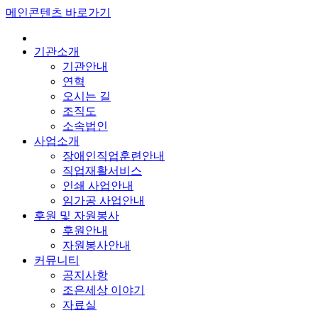
메인콘텐츠 바로가기
기관소개
기관안내
연혁
오시는 길
조직도
소속법인
사업소개
장애인직업훈련안내
직업재활서비스
인쇄 사업안내
임가공 사업안내
후원 및 자원봉사
후원안내
자원봉사안내
커뮤니티
공지사항
조은세상 이야기
자료실