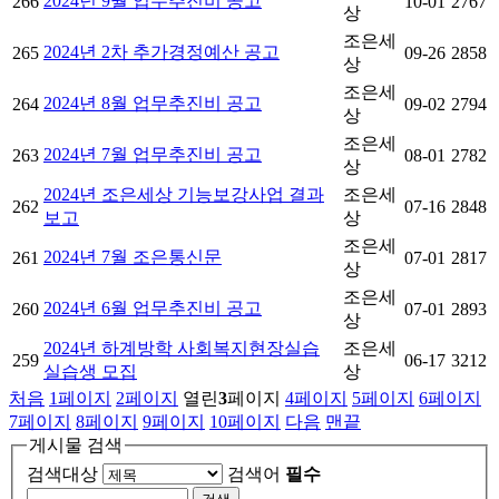
2024년 9월 업무추진비 공고
266
10-01
2767
상
조은세
2024년 2차 추가경정예산 공고
265
09-26
2858
상
조은세
2024년 8월 업무추진비 공고
264
09-02
2794
상
조은세
2024년 7월 업무추진비 공고
263
08-01
2782
상
2024년 조은세상 기능보강사업 결과
조은세
262
07-16
2848
보고
상
조은세
2024년 7월 조은통신문
261
07-01
2817
상
조은세
2024년 6월 업무추진비 공고
260
07-01
2893
상
2024년 하계방학 사회복지현장실습
조은세
259
06-17
3212
실습생 모집
상
처음
1
페이지
2
페이지
열린
3
페이지
4
페이지
5
페이지
6
페이지
7
페이지
8
페이지
9
페이지
10
페이지
다음
맨끝
게시물 검색
검색대상
검색어
필수